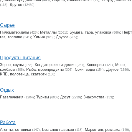
(443)
(71)
;
Другое
;
(118)
(12430)
Сырье
Пиломатериалы
;
Металлы
;
Бумага, тара, упаковка
;
Нефт
(428)
(2061)
(566)
газ, топливо
;
Химия
;
Другое
;
(341)
(926)
(785)
Продукты питания
Зерно, крупы
;
Кондитерские изделия
;
Консервы
;
Мясо,
(188)
(251)
(121)
колбасы
;
Рыба, морепродукты
;
Соки, воды
;
Другое
;
(308)
(305)
(154)
(1386)
КПБ, полотенца, скатерти
;
(138)
Отдых
Развлечения
;
Туризм
;
Досуг
;
Знакомства
;
(1204)
(603)
(2239)
(133)
Работа
Агенты, сетевики
;
Без спец навыков
;
Маркетинг, реклама
;
(147)
(118)
(149)