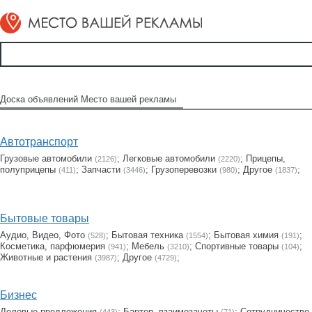
Доска объявлений Место вашей рекламы
Автотранспорт
Грузовые автомобили
;
Легковые автомобили
;
Прицепы,
(2126)
(2220)
полуприцепы
;
Запчасти
;
Грузоперевозки
;
Другое
;
(411)
(3446)
(980)
(1837)
Бытовые товары
Аудио, Видео, Фото
;
Бытовая техника
;
Бытовая химия
;
(528)
(1554)
(191)
Косметика, парфюмерия
;
Мебель
;
Cпортивные товары
;
(941)
(3210)
(104)
Животные и растения
;
Другое
;
(3987)
(4729)
Бизнес
Деловые предложения
;
Бартер, взаимозачеты
;
Сотрудничество